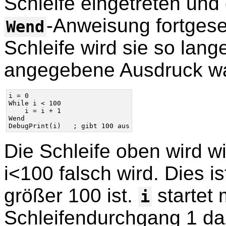
Schleife eingetreten und
-Anweisung fortgese
Wend
Schleife wird sie so lang
angegebene Ausdruck wah
i = 0

While i < 100

    i = i + 1

Wend

Die Schleife oben wird w
i<100 falsch wird. Dies i
größer 100 ist.
startet 
i
Schleifendurchgang 1 daz