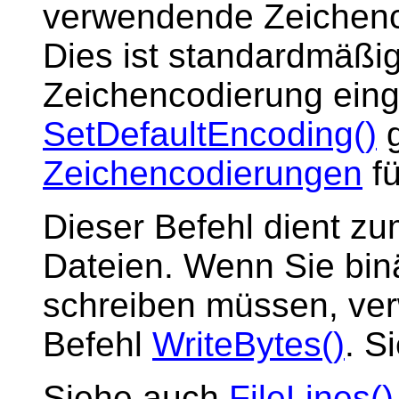
verwendende Zeichenc
Dies ist standardmäßig
Zeichencodierung einges
SetDefaultEncoding()
g
Zeichencodierungen
fü
Dieser Befehl dient zu
Dateien. Wenn Sie binä
schreiben müssen, ver
Befehl
WriteBytes()
. S
Siehe auch
FileLines()