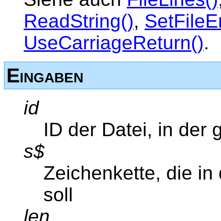
ReadString()
,
SetFileE
UseCarriageReturn()
.
Eingaben
id
ID der Datei, in der
s$
Zeichenkette, die in
soll
len