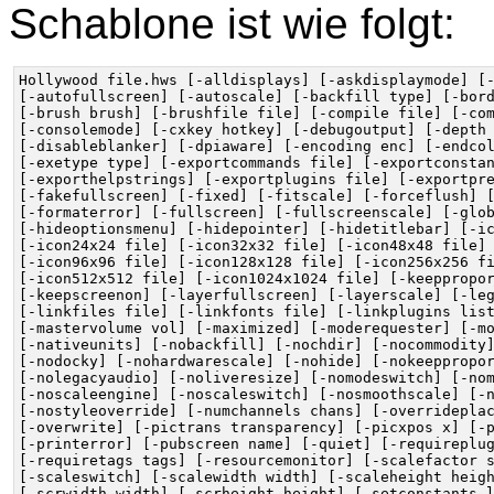
Schablone ist wie folgt:
Hollywood file.hws [-alldisplays] [-askdisplaymode] [-
[-autofullscreen] [-autoscale] [-backfill type] [-bord
[-brush brush] [-brushfile file] [-compile file] [-com
[-consolemode] [-cxkey hotkey] [-debugoutput] [-depth 
[-disableblanker] [-dpiaware] [-encoding enc] [-endcol
[-exetype type] [-exportcommands file] [-exportconstan
[-exporthelpstrings] [-exportplugins file] [-exportpre
[-fakefullscreen] [-fixed] [-fitscale] [-forceflush] [
[-formaterror] [-fullscreen] [-fullscreenscale] [-glob
[-hideoptionsmenu] [-hidepointer] [-hidetitlebar] [-ic
[-icon24x24 file] [-icon32x32 file] [-icon48x48 file] 
[-icon96x96 file] [-icon128x128 file] [-icon256x256 fi
[-icon512x512 file] [-icon1024x1024 file] [-keeppropor
[-keepscreenon] [-layerfullscreen] [-layerscale] [-leg
[-linkfiles file] [-linkfonts file] [-linkplugins list
[-mastervolume vol] [-maximized] [-moderequester] [-mo
[-nativeunits] [-nobackfill] [-nochdir] [-nocommodity]
[-nodocky] [-nohardwarescale] [-nohide] [-nokeeppropor
[-nolegacyaudio] [-noliveresize] [-nomodeswitch] [-nom
[-noscaleengine] [-noscaleswitch] [-nosmoothscale] [-n
[-nostyleoverride] [-numchannels chans] [-overrideplac
[-overwrite] [-pictrans transparency] [-picxpos x] [-p
[-printerror] [-pubscreen name] [-quiet] [-requireplug
[-requiretags tags] [-resourcemonitor] [-scalefactor s
[-scaleswitch] [-scalewidth width] [-scaleheight heigh
[-scrwidth width] [-scrheight height] [-setconstants l