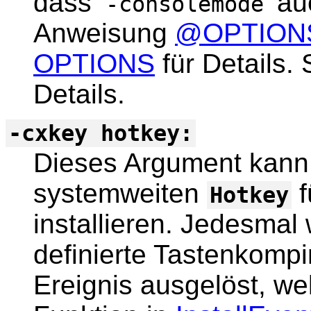
dass ‘
’ a
-consolemode
Anweisung
@OPTION
OPTIONS
für Details.
Details.
-cxkey hotkey:
Dieses Argument kann
systemweiten
f
Hotkey
installieren. Jedesmal
definierte Tastenkompin
Ereignis ausgelöst, wel